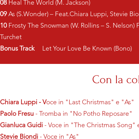
08
Heal The World (M. Jackson)
09
As (S.Wonder) – Feat.Chiara Luppi, Stevie Bi
10
Frosty The Snowman (W. Rollins – S. Nelson) 
Turchet
Bonus Track
Let Your Love Be Known (Bono)
Con la co
Chiara Luppi - V
oce in "Last Christmas" e "As"
Paolo Fresu
- Tromba in "No Potho Reposare"
Gianluca Guidi
- Voce in "The Christmas Song"
Stevie Biondi
- Voce in "As"