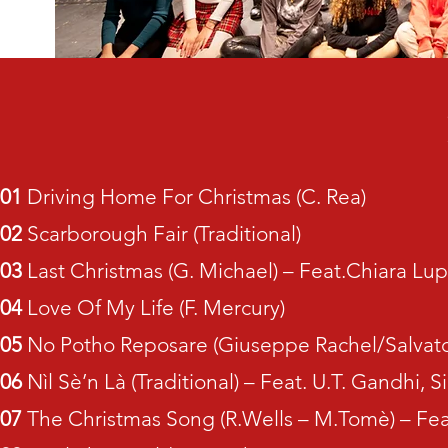
01
Driving Home For Christmas (C. Rea)
02
Scarborough Fair (Traditional)
03
Last Christmas (G. Michael) – Feat.Chiara Lu
04
Love Of My Life (F. Mercury)
05
No Potho Reposare (Giuseppe Rachel/Salvator
06
Nìl Sè’n Là (Traditional) – Feat. U.T. Gandhi,
07
The Christmas Song (R.Wells – M.Tomè) – Fea