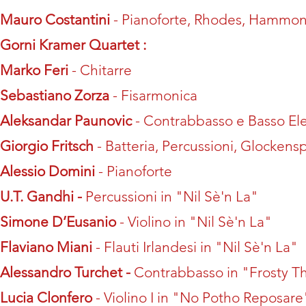
Mauro Costantini
- Pianoforte, Rhodes, Hammo
Gorni Kramer Quartet :
Marko Feri
- Chitarre
Sebastiano Zorza
- Fisarmonica
Aleksandar Paunovic
- Contrabbasso e Basso Ele
Giorgio Fritsch
- Batteria, Percussioni, Glockensp
Alessio Domini
- Pianoforte
U.T. Gandhi -
Percussioni in "Nil Sè'n La"
Simone D’Eusanio
- Violino in "Nil Sè'n La"
Flaviano Miani
- Flauti Irlandesi in
"Nil Sè'n La"
Alessandro Turchet -
Contrabbasso in "Frosty 
Lucia Clonfero
- Violino I in
"No Potho Reposare"